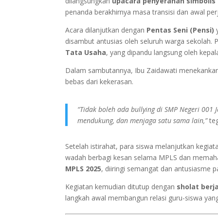
dilangsungkan
upacara penyerahan simbolis 
penanda berakhirnya masa transisi dan awal perj
Acara dilanjutkan dengan
Pentas Seni (Pensi)
y
disambut antusias oleh seluruh warga sekolah. P
Tata Usaha
, yang dipandu langsung oleh kepal
Dalam sambutannya, Ibu Zaidawati menekankan
bebas dari kekerasan.
“Tidak boleh ada bullying di SMP Negeri 001 
mendukung, dan menjaga satu sama lain,”
teg
Setelah istirahat, para siswa melanjutkan kegia
wadah berbagi kesan selama MPLS dan memaham
MPLS 2025
, diiringi semangat dan antusiasme p
Kegiatan kemudian ditutup dengan
sholat ber
langkah awal membangun relasi guru-siswa yang