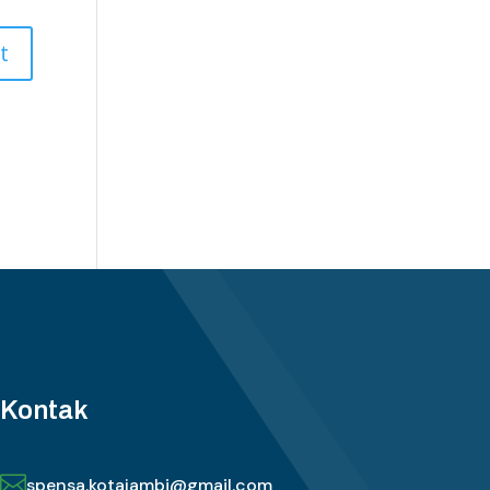
Kontak

spensa.kotajambi@gmail.com