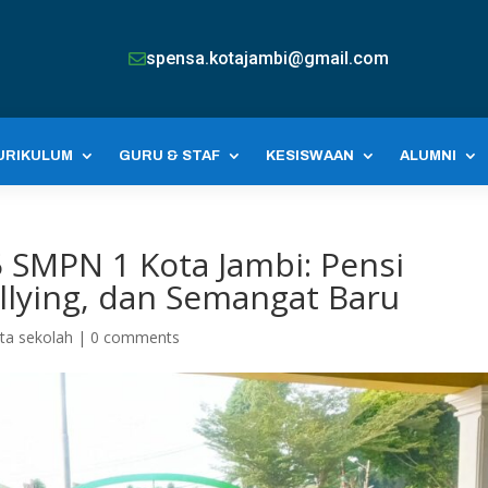
spensa.kotajambi@gmail.com

URIKULUM
GURU & STAF
KESISWAAN
ALUMNI
SMPN 1 Kota Jambi: Pensi
llying, dan Semangat Baru
ita sekolah
|
0 comments