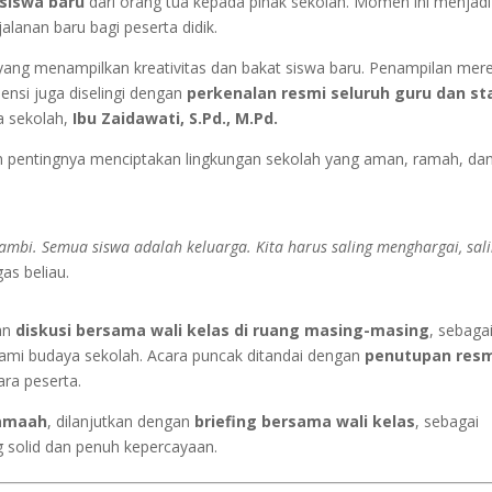
siswa baru
dari orang tua kepada pihak sekolah. Momen ini menjadi
alanan baru bagi peserta didik.
ang menampilkan kreativitas dan bakat siswa baru. Penampilan mer
ensi juga diselingi dengan
perkenalan resmi seluruh guru dan st
a sekolah,
Ibu Zaidawati, S.Pd., M.Pd.
 pentingnya menciptakan lingkungan sekolah yang aman, ramah, da
Jambi. Semua siswa adalah keluarga. Kita harus saling menghargai, sal
as beliau.
tan
diskusi bersama wali kelas di ruang masing-masing
, sebaga
i budaya sekolah. Acara puncak ditandai dengan
penutupan res
ara peserta.
jamaah
, dilanjutkan dengan
briefing bersama wali kelas
, sebagai
 solid dan penuh kepercayaan.