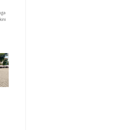
uga
kini