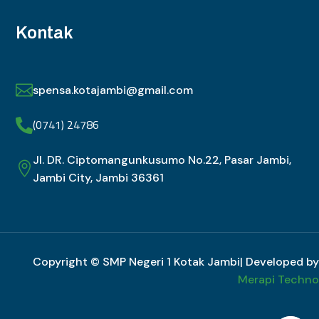
Kontak

spensa.kotajambi@gmail.com
(0741) 24786

Jl. DR. Ciptomangunkusumo No.22, Pasar Jambi,

Jambi City, Jambi 36361
Copyright © SMP Negeri 1 Kotak Jambi| Developed by
Merapi Techno