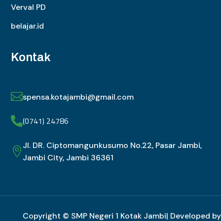
Verval PD
belajar.id
Kontak

spensa.kotajambi@gmail.com
(0741) 24786

Jl. DR. Ciptomangunkusumo No.22, Pasar Jambi,

Jambi City, Jambi 36361
Copyright © SMP Negeri 1 Kotak Jambi| Developed by