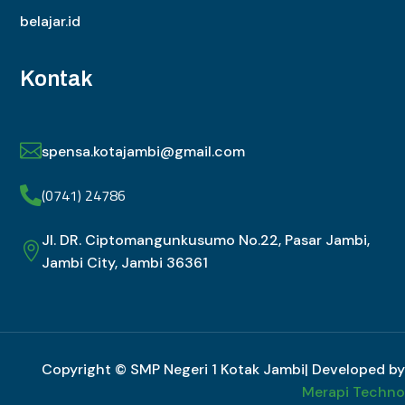
belajar.id
Kontak

spensa.kotajambi@gmail.com
(0741) 24786

Jl. DR. Ciptomangunkusumo No.22, Pasar Jambi,

Jambi City, Jambi 36361
Copyright © SMP Negeri 1 Kotak Jambi| Developed by
Merapi Techno