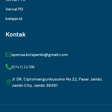
Verval PD
belajar.id
Kontak

spensa.kotajambi@gmail.com
(0741) 24786

Jl. DR. Ciptomangunkusumo No.22, Pasar Jambi,

Jambi City, Jambi 36361