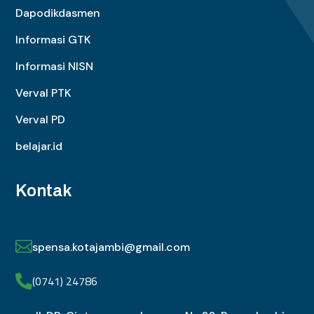
Dapodikdasmen
Informasi GTK
Informasi NISN
Verval PTK
Verval PD
belajar.id
Kontak

spensa.kotajambi@gmail.com
(0741) 24786
