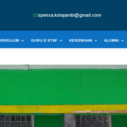
spensa.kotajambi@gmail.com

URIKULUM
GURU & STAF
KESISWAAN
ALUMNI