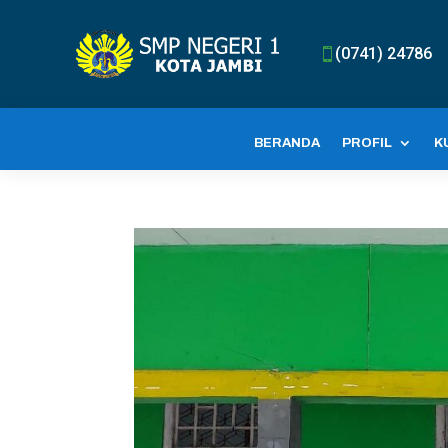
(0741) 24786

BERANDA
PROFIL
K