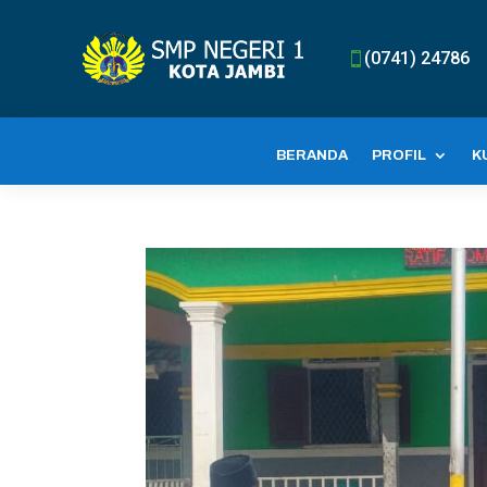
(0741) 24786

BERANDA
PROFIL
K