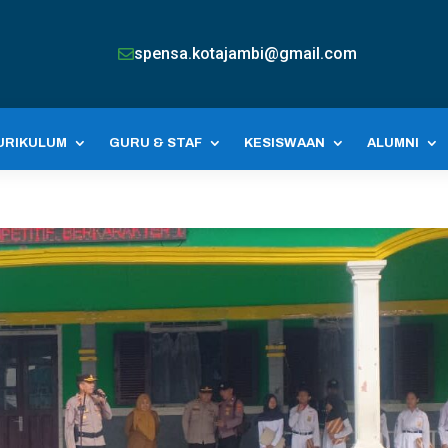
spensa.kotajambi@gmail.com

URIKULUM
GURU & STAF
KESISWAAN
ALUMNI