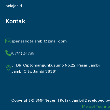
belajar.id
Kontak

spensa.kotajambi@gmail.com
(0741) 24786

Jl. DR. Ciptomangunkusumo No.22, Pasar Jambi,

Jambi City, Jambi 36361
Copyright © SMP Negeri 1 Kotak Jambi| Developed by
Merapi Techno