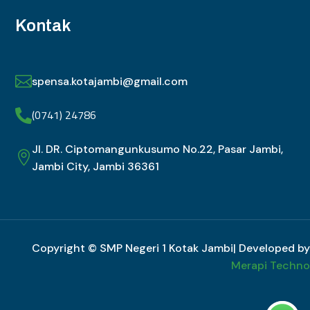
Kontak

spensa.kotajambi@gmail.com
(0741) 24786

Jl. DR. Ciptomangunkusumo No.22, Pasar Jambi,

Jambi City, Jambi 36361
Copyright © SMP Negeri 1 Kotak Jambi| Developed by
Merapi Techno