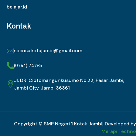
belajar.id
Kontak

spensa.kotajambi@gmail.com
(0741) 24786

Jl. DR. Ciptomangunkusumo No.22, Pasar Jambi,

Jambi City, Jambi 36361
Copyright © SMP Negeri 1 Kotak Jambi| Developed by
Merapi Techno